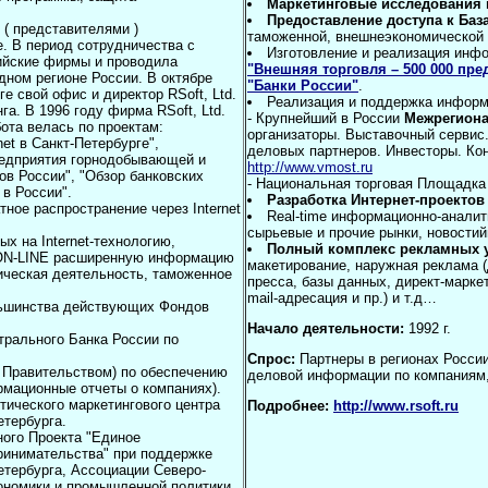
Маркетинговые исследования 
Предоставление доступа к Баз
 ( представителями )
таможенной, внешнеэкономической 
е. В период сотрудничества с
Изготовление и реализация инф
ссийские фирмы и проводила
"Внешняя торговля – 500 000 пр
дном регионе России. В октябре
"Банки России"
.
ге свой офис и директор RSoft, Ltd.
Реализация и поддержка информ
а. В 1996 году фирма RSoft, Ltd.
- Крупнейший в России
Межрегиона
ота велась по проектам:
организаторы. Выставочный сервис.
et в Санкт-Петербурге",
деловых партнеров. Инвесторы. Ко
редприятия горнодобывающей и
http://www.vmost.ru
в России", "Обзор банковских
- Национальная торговая Площадка 
в России".
Разработка Интернет-проектов
ное распространение через Internet
Real-time информационно-анали
сырьевые и прочие рынки, новости
х на Internet-технологию,
Полный комплекс рекламных у
е ON-LINE расширенную информацию
макетирование, наружная реклама (
ическая деятельность, таможенное
пресса, базы данных, директ-маркет
mail-адресация и пр.) и т.д…
льшинства действующих Фондов
Начало деятельности:
1992 г.
трального Банка России по
Спрос:
Партнеры в регионах России
с Правительством) по обеспечению
деловой информации по компаниям, 
мационные отчеты о компаниях).
тического маркетингового центра
Подробнее:
http://www.rsoft.ru
тербурга.
ного Проекта "Единое
ринимательства" при поддержке
тербурга, Ассоциации Северо-
кономики и промышленной политики