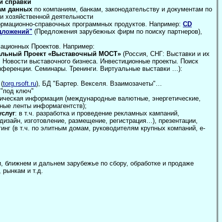
и справки
ам данных
по компаниям, банкам, законодательству и документам по
и хозяйственной деятельности
ормационно-справочных программных продуктов. Например:
CD
едложений"
(Предложения зарубежных фирм по поиску партнеров),
ационных Проектов. Например:
льный Проект «Выставочный МОСТ»
(Россия, СНГ: Выставки и их
 Новости выставочного бизнеса. Инвестиционные проекты. Поиск
нференции. Семинары. Тренинги. Виртуальные выставки …):
(
torg.rsoft.ru
), БД "Бартер. Векселя. Взаимозачеты"…
"под ключ"
тическая информация (международные валютные, энергетические,
йные ленты информагентств);
слуг
: в т.ч. разработка и проведение рекламных кампаний,
дизайн, изготовление, размещение, регистрация…), презентации,
инг (в т.ч. по элитным домам, руководителям крупных компаний, e-
, ближнем и дальнем зарубежье по сбору, обработке и продаже
рынкам и т.д.