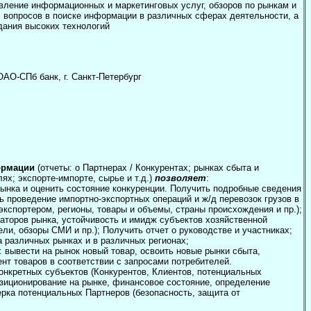
ление информационных и маркетинговых услуг, обзоров по рынкам и
 вопросов в поиске информации в различных сферах деятельности, а
дания высоких технологий
АО-СПб банк, г. Санкт-Петербург
ормации
(отчеты: о Партнерах / Конкурентах; рынках сбыта и
ях; экспорте-импорте, сырье и т.д.)
позволяет
:
рынка и оценить состояние конкуренции. Получить подробные сведения
ь проведение импортно-экспортных операций и ж/д перевозок грузов в
экспортером, регионы, товары и объемы, страны происхождения и пр.);
раторов рынка, устойчивость и имидж субъектов хозяйственной
ли, обзоры СМИ и пр.); Получить отчет о руководстве и участниках;
 различных рынках и в различных регионах;
: вывести на рынок новый товар, освоить новые рынки сбыта,
нт товаров в соответствии с запросами потребителей.
онкретных субъектов (Конкурентов, Клиентов, потенциальных
озиционирование на рынке, финансовое состояние, определение
ерка потенциальных Партнеров (безопасность, защита от