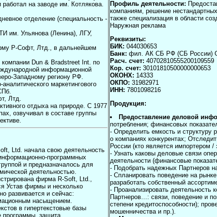
Профиль деятельности:
Предостав
 работал на заводе им. Котлякова.
компаниям, решение нестандартных
также специализация в области соз
дневное отделение (специальность -
Наружная реклама
ТИ им. Ульянова (Ленина), ЛГУ,
Реквизиты:
БИК:
044030653
рму Р-Софт, Лтд., в дальнейшем
Банк:
фил. АК СБ РФ (СБ России) О
Расч. счет:
40702810555200109559
компании Dun & Bradstreet Int. по
Кор. счет:
30101810500000000653
 международной информационной
ОКОНХ:
14333
 Северо-Западному региону РФ.
ОКПО:
31982971
-аналитического маркетингового
ИНН:
7801098216
СПб.
т, Лтд.
Продукция:
ктивного отдыха на природе. С 1977
пах, озвучивал в составе группы
Предоставление деловой инф
ективе.
потребления; финансовых показател
- Определить емкость и структуру 
о компаниях конкурентах; Отследит
России (кто является импортером / 
ft, Ltd. начала свою деятельность
- Узнать каковы деловые связи опе
а информационно-программных
деятельности (финансовые показате
группой и предназначалось для
- Подобрать надежных Партнеров на
мической деятельностью.
- Спланировать поведение на рынке
стрирована фирма R-Soft, Ltd.,
разработать собственный ассортиме
ся Устав фирмы и несколько
- Проанализировать деятельность к
но развивается и сейчас:
Партнеров…: связи, поведение и п
рмационным насыщением.
степени кредитоспособности); пров
кстов в гипертекстовые базы
мошенничества и пр.).
е программы, защита