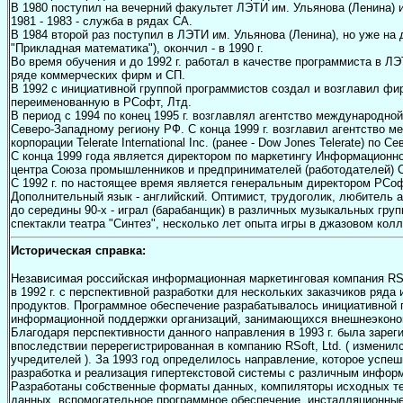
В 1980 поступил на вечерний факультет ЛЭТИ им. Ульянова (Ленина) и
1981 - 1983 - служба в рядах СА.
В 1984 второй раз поступил в ЛЭТИ им. Ульянова (Ленина), но уже на 
"Прикладная математика"), окончил - в 1990 г.
Во время обучения и до 1992 г. работал в качестве программиста в ЛЭ
ряде коммерческих фирм и СП.
В 1992 с инициативной группой программистов создал и возглавил фи
переименованную в РСофт, Лтд.
В период с 1994 по конец 1995 г. возглавлял агентство международной 
Северо-Западному региону РФ. С конца 1999 г. возглавил агентство
корпорации Telerate International Inc. (ранее - Dow Jones Telerate) по
С конца 1999 года является директором по маркетингу Информационно
центра Союза промышленников и предпринимателей (работодателей) 
С 1992 г. по настоящее время является генеральным директором РСоф
Дополнительный язык - английский. Оптимист, трудоголик, любитель а
до середины 90-х - играл (барабанщик) в различных музыкальных груп
спектакли театра "Синтез", несколько лет опыта игры в джазовом колл
Историческая справка:
Независимая российская информационная маркетинговая компания RSo
в 1992 г. с перспективной разработки для нескольких заказчиков ряд
продуктов. Программное обеспечение разрабатывалось инициативной 
информационной поддержки организаций, занимающихся внешнеэконо
Благодаря перспективности данного направления в 1993 г. была зареги
впоследствии перерегистрированная в компанию RSoft, Ltd. ( изменил
учредителей ). За 1993 год определилось направление, которое успеш
разработка и реализация гипертекстовой системы с различным инфо
Разработаны собственные форматы данных, компиляторы исходных те
данных, вспомогательное программное обеспечение, инсталляционны