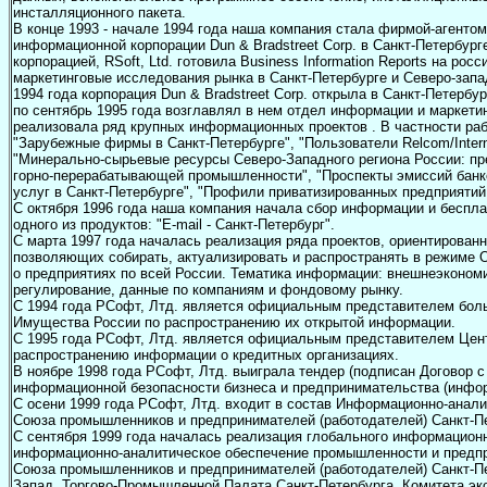
инсталляционного пакета.
В конце 1993 - начале 1994 года наша компания стала фирмой-агентом
информационной корпорации Dun & Bradstreet Corp. в Санкт-Петербург
корпорацией, RSoft, Ltd. готовила Business Information Reports на ро
маркетинговые исследования рынка в Санкт-Петербурге и Северо-запа
1994 года корпорация Dun & Bradstreet Corp. открыла в Санкт-Петербур
по сентябрь 1995 года возглавлял в нем отдел информации и маркетинг
реализовала ряд крупных информационных проектов . В частности раб
"Зарубежные фирмы в Санкт-Петербурге", "Пользователи Relcom/Intern
"Минерально-сырьевые ресурсы Северо-Западного региона России: п
горно-перерабатывающей промышленности", "Проспекты эмиссий банко
услуг в Санкт-Петербурге", "Профили приватизированных предприятий 
С октября 1996 года наша компания начала сбор информации и бесплат
одного из продуктов: "E-mail - Санкт-Петербург".
С марта 1997 года началась реализация ряда проектов, ориентированны
позволяющих собирать, актуализировать и распространять в режим
о предприятиях по всей России. Тематика информации: внешнеэконом
регулирование, данные по компаниям и фондовому рынку.
С 1994 года РСофт, Лтд. является официальным представителем бо
Имущества России по распространению их открытой информации.
С 1995 года РСофт, Лтд. является официальным представителем Цен
распространению информации о кредитных организациях.
В ноябре 1998 года РСофт, Лтд. выиграла тендер (подписан Договор 
информационной безопасности бизнеса и предпринимательства (инфор
С осени 1999 года РСофт, Лтд. входит в состав Информационно-анали
Союза промышленников и предпринимателей (работодателей) Санкт-Пе
С сентября 1999 года началась реализация глобального информацион
информационно-аналитическое обеспечение промышленности и предп
Союза промышленников и предпринимателей (работодателей) Cанкт-Пе
Запад, Торгово-Промышленной Палата Санкт-Петербурга, Комитета э